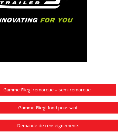
Gamme Fliegl remorque – semi remorque
Gamme Fliegl fond poussant
Demande de renseignements