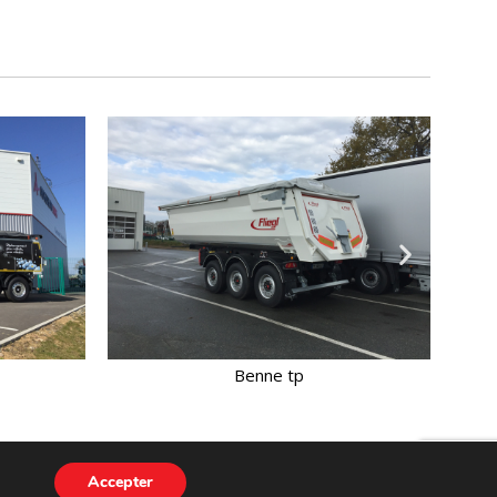
Porte engins
Accepter
Garage Poids Lourds
Mentions légales
CGV
Contact